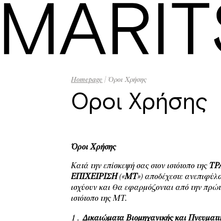
Αρχική
Όροι Χρήσης
Homepage
| Όροι Χρήσης
Όροι Χρήσης
Πολιτική Απορρήτου
Όροι Χρήσης
Κατά την επίσκεψή σας στον ιστότοπο της
ΤΡ
ΕΠΙΧΕΙΡΙΣΗ
(«
MT
») αποδέχεστε ανεπιφύλ
ισχύουν και θα εφαρμόζονται από την πρώτη
ιστότοπο της ΜΤ.
Δικαιώματα Βιομηχανικής και Πνευματικ