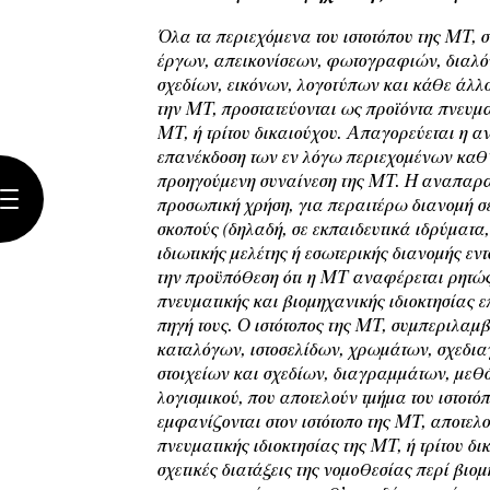
Όλα τα περιεχόμενα του ιστοτόπου της ΜΤ,
έργων, απεικονίσεων, φωτογραφιών, διαλόγω
σχεδίων, εικόνων, λογοτύπων και κάθε άλλου
την ΜΤ, προστατεύονται ως προϊόντα πνευμα
ΜΤ, ή τρίτου δικαιούχου. Απαγορεύεται η 
επανέκδοση των εν λόγω περιεχομένων καθ’ 
προηγούμενη συναίνεση της ΜΤ. Η αναπαρ
προσωπική χρήση, για περαιτέρω διανομή σε
σκοπούς (δηλαδή, σε εκπαιδευτικά ιδρύματα,
ιδιωτικής μελέτης ή εσωτερικής διανομής εντ
την προϋπόθεση ότι η ΜΤ αναφέρεται ρητώ
πνευματικής και βιομηχανικής ιδιοκτησίας 
πηγή τους. Ο ιστότοπος της ΜΤ, συμπεριλα
καταλόγων, ιστοσελίδων, χρωμάτων, σχεδι
στοιχείων και σχεδίων, διαγραμμάτων, μεθ
λογισμικού, που αποτελούν τμήμα του ιστοτό
εμφανίζονται στον ιστότοπο της ΜΤ, αποτελ
πνευματικής ιδιοκτησίας της ΜΤ, ή τρίτου δι
σχετικές διατάξεις της νομοθεσίας περί βιο