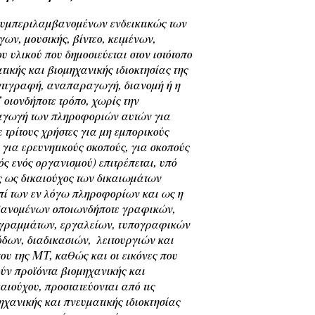
 συμπεριλαμβανομένων ενδεικτικώς των
ν, μουσικής, βίντεο, κειμένων,
 υλικού που δημοσιεύεται στον ιστότοπο
τικής και βιομηχανικής ιδιοκτησίας της
αντιγραφή, αναπαραγωγή, διανομή ή η
οιονδήποτε τρόπο, χωρίς την
αγωγή των πληροφοριών αυτών για
 τρίτους χρήστες για μη εμπορικούς
 για ερευνητικούς σκοπούς, για σκοπούς
ός ενός οργανισμού) επιτρέπεται, υπό
ς ως δικαιούχος των δικαιωμάτων
επί των εν λόγω πληροφορίων και ως η
μβανομένων οποιωνδήποτε γραφικών,
αγραμμάτων, εργαλείων, τυπογραφικών
όδων, διαδικασιών, λειτουργιών και
που της ΜΤ, καθώς και οι εικόνες που
ούν προϊόντα βιομηχανικής και
καιούχου, προστατεύονται από τις
μηχανικής και πνευματικής ιδιοκτησίας