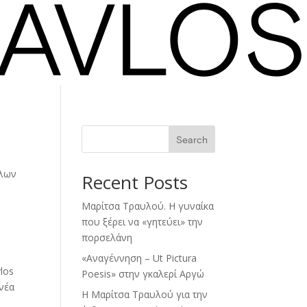
Search
λλων
Recent Posts
Μαρίτσα Τραυλού. Η γυναίκα
που ξέρει να «γητεύει» την
πορσελάνη
«Αναγέννηση – Ut Pictura
los
Poesis» στην γκαλερί Αργώ
 νέα
Η Μαρίτσα Τραυλού για την