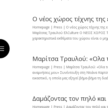
Homepage
Ο νέος χώρος τέχνης της
Biography
Homepage | Press | Ο νέος χώρος τέχνης της ε
Mαρίτσας Τραυλού ΕλCulture Ο ΝΕΟΣ ΧΩΡΟΣ
Artwork
χαρακτηριστικά εκθέματα του χώρου είναι ο μηχ
The
Gallery
Μαρίτσα Τραυλού: «Ολα τ
Exhibitions
Homepage | Press | Μαρίτσα Τραυλού: «Ολα τα 
Press
αναμνήσεις μου» Συνέντευξη στη Ντιάνα Καρτσ
εικαστικό, η οποία μας εξηγεί βήμα-βήμα τη διαδι
Contact
Δαμάζοντας τον πηλό και
Homepage | Press | Δαμάζοντας τον πηλό και 